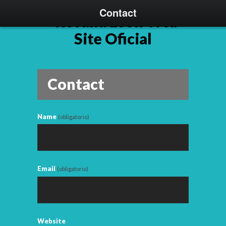
Contact
Contact
Name
(obligatorio)
Email
(obligatorio)
Website