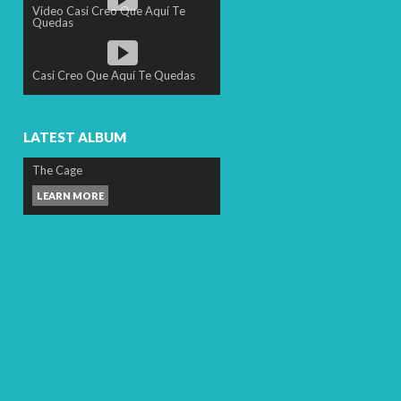
Video Casi Creo Que Aquí Te
Quedas
Casi Creo Que Aquí Te Quedas
LATEST ALBUM
The Cage
LEARN MORE