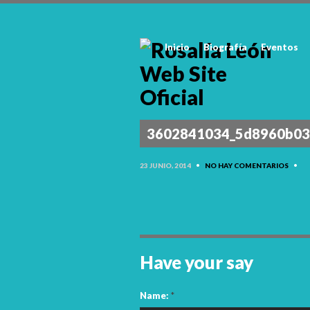
Inicio
Biografía
Eventos
3602841034_5d8960b0
23 JUNIO, 2014
•
NO HAY COMENTARIOS
•
Have your say
Name:
*